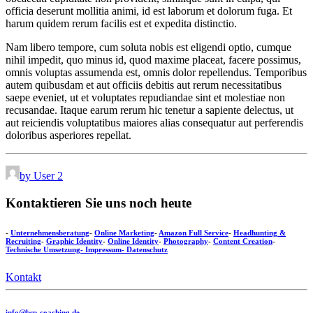
officia deserunt mollitia animi, id est laborum et dolorum fuga. Et
harum quidem rerum facilis est et expedita distinctio.
Nam libero tempore, cum soluta nobis est eligendi optio, cumque
nihil impedit, quo minus id, quod maxime placeat, facere possimus,
omnis voluptas assumenda est, omnis dolor repellendus. Temporibus
autem quibusdam et aut officiis debitis aut rerum necessitatibus
saepe eveniet, ut et voluptates repudiandae sint et molestiae non
recusandae. Itaque earum rerum hic tenetur a sapiente delectus, ut
aut reiciendis voluptatibus maiores alias consequatur aut perferendis
doloribus asperiores repellat.
by User 2
Kontaktieren Sie uns noch heute
-
Unternehmensberatung
-
Online Marketing
-
Amazon Full Service
-
Headhunting &
Recruiting
-
Graphic Identity
-
Online Identity
-
Photography
-
Content Creation
-
Technische Umsetzung
- Impressum
- Datenschutz
Kontakt
info@bsp-coaching.de