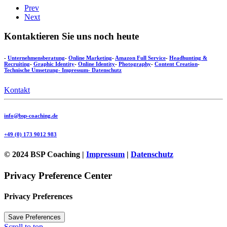
Prev
Next
Kontaktieren Sie uns noch heute
-
Unternehmensberatung
-
Online Marketing
-
Amazon Full Service
-
Headhunting &
Recruiting
-
Graphic Identity
-
Online Identity
-
Photography
-
Content Creation
-
Technische Umsetzung
- Impressum
- Datenschutz
Kontakt
info@bsp-coaching.de
+49 (0) 173 9012 983
© 2024 BSP Coaching |
Impressum
|
Datenschutz
Privacy Preference Center
Privacy Preferences
Scroll to top