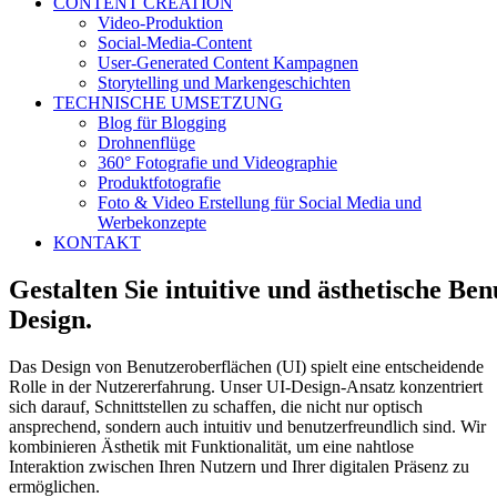
CONTENT CREATION
Video-Produktion
Social-Media-Content
User-Generated Content Kampagnen
Storytelling und Markengeschichten
TECHNISCHE UMSETZUNG
Blog für Blogging
Drohnenflüge
360° Fotografie und Videographie
Produktfotografie
Foto & Video Erstellung für Social Media und
Werbekonzepte
KONTAKT
Gestalten
Sie
intuitive
und
ästhetische
Ben
Design.
Das Design von Benutzeroberflächen (UI) spielt eine entscheidende
Rolle in der Nutzererfahrung. Unser UI-Design-Ansatz konzentriert
sich darauf, Schnittstellen zu schaffen, die nicht nur optisch
ansprechend, sondern auch intuitiv und benutzerfreundlich sind. Wir
kombinieren Ästhetik mit Funktionalität, um eine nahtlose
Interaktion zwischen Ihren Nutzern und Ihrer digitalen Präsenz zu
ermöglichen.