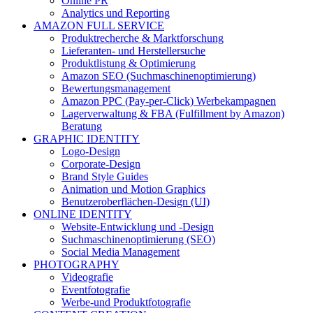
Online PR
Analytics und Reporting
AMAZON FULL SERVICE
Produktrecherche & Marktforschung
Lieferanten- und Herstellersuche
Produktlistung & Optimierung
Amazon SEO (Suchmaschinenoptimierung)
Bewertungsmanagement
Amazon PPC (Pay-per-Click) Werbekampagnen
Lagerverwaltung & FBA (Fulfillment by Amazon)
Beratung
GRAPHIC IDENTITY
Logo-Design
Corporate-Design
Brand Style Guides
Animation und Motion Graphics
Benutzeroberflächen-Design (UI)
ONLINE IDENTITY
Website-Entwicklung und -Design
Suchmaschinenoptimierung (SEO)
Social Media Management
PHOTOGRAPHY
Videografie
Eventfotografie
Werbe-und Produktfotografie