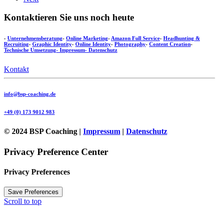
Kontaktieren Sie uns noch heute
-
Unternehmensberatung
-
Online Marketing
-
Amazon Full Service
-
Headhunting &
Recruiting
-
Graphic Identity
-
Online Identity
-
Photography
-
Content Creation
-
Technische Umsetzung
- Impressum
- Datenschutz
Kontakt
info@bsp-coaching.de
+49 (0) 173 9012 983
© 2024 BSP Coaching |
Impressum
|
Datenschutz
Privacy Preference Center
Privacy Preferences
Scroll to top