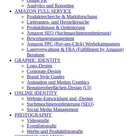
Online PR
Analytics und Reporting
AMAZON FULL SERVICE
Produktrecherche & Marktforschung
Lieferanten- und Herstellersuche
Produktlistung & Optimierung
Amazon SEO (Suchmaschinenoptimierung)
Bewertungsmanagement
Amazon PPC (Pay-per-Click) Werbekampagnen
Lagerverwaltung & FBA (Fulfillment by Amazon)
Beratung
GRAPHIC IDENTITY
Logo-Design
Corporate-Design
Brand Style Guides
Animation und Motion Graphics
Benutzeroberflächen-Design (UI)
ONLINE IDENTITY
Website-Entwicklung und -Design
Suchmaschinenoptimierung (SEO)
Social Media Management
PHOTOGRAPHY
Videografie
Eventfotografie
Werbe-und Produktfotografie